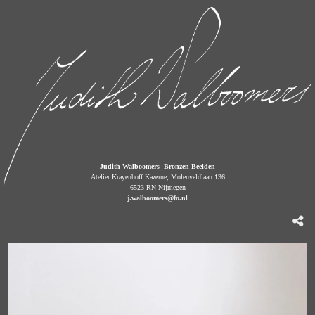
Judith Walboomers -Bronzen Beelden
Atelier Krayenhoff Kazerne, Molenveldlaan 136
6523 RN Nijmegen
j.walboomers@fo.nl