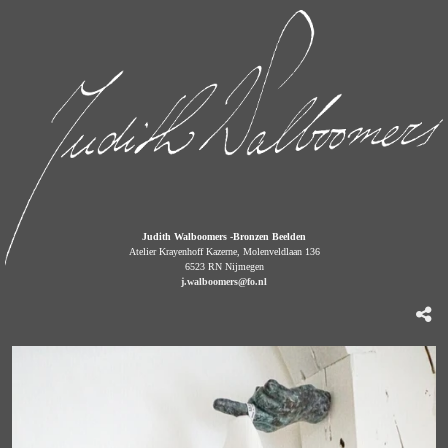
Judith Walboomers -Bronzen Beelden
Atelier Krayenhoff Kazerne, Molenveldlaan 136
6523 RN Nijmegen
j.walboomers@fo.nl