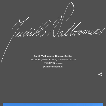
Judith Walboomers -Bronzen Beelden
Atelier Krayenhoff Kazerne, Molenveldlaan 136
6523 RN Nijmegen
j.walboomers@fo.nl