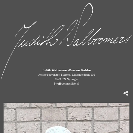
Judith Walboomers -Bronzen Beelden
Atelier Krayenhoff Kazerne, Molenveldlaan 136
6523 RN Nijmegen
j.walboomers@fo.nl