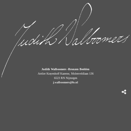
Judith Walboomers -Bronzen Beelden
Atelier Krayenhoff Kazerne, Molenveldlaan 136
6523 RN Nijmegen
j.walboomers@fo.nl