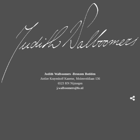
Judith Walboomers -Bronzen Beelden
Atelier Krayenhoff Kazerne, Molenveldlaan 136
6523 RN Nijmegen
j.walboomers@fo.nl