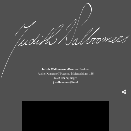
Judith Walboomers -Bronzen Beelden
Atelier Krayenhoff Kazerne, Molenveldlaan 136
6523 RN Nijmegen
j.walboomers@fo.nl