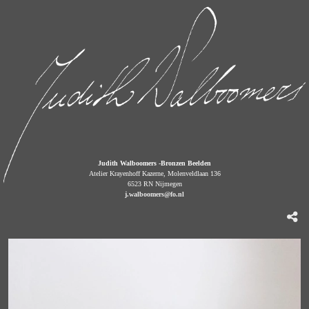
Judith Walboomers -Bronzen Beelden
Atelier Krayenhoff Kazerne, Molenveldlaan 136
6523 RN Nijmegen
j.walboomers@fo.nl